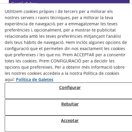
Gestió d'obres
Utilitzem cookies pròpies i de tercers per a millorar els
Legalitzacions de càmpings
nostres serveis i raons tècniques, per a millorar la teva
Assessorament
experiència de navegació, per a emmagatzemar les teves
Cadastre
preferències i, opcionalment, per a mostrar-te publicitat
relacionada amb les teves preferències mitjançant l'anàlisi
dels teus hàbits de navegació. Hem inclòs algunes opcions de
configuració que et permeten dir-nos exactament les cookies
que prefereixes i les que no. Prem ACCEPTAR per a consentir
totes les cookies. Prem CONFIGURACIÓ per a decidir les
opcions que prefereixes. Per a obtenir més informació sobre
les nostres cookies accedeix a la nostra Política de cookies
aquí:
Política de Galetes
Configurar
Avís legal
Política de privacitat
Rebutjar
Política de cookies
Declaració d'accesibilitat
Acceptar
© 08/2026 Sortec - Tots els drets reservats.