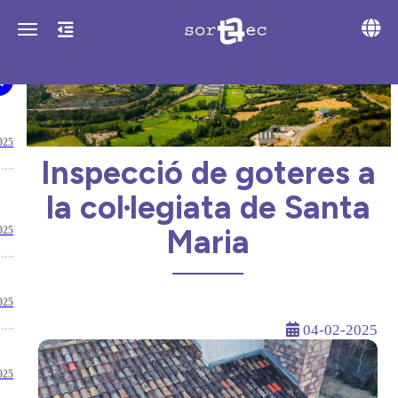
Toggle 
Toggle navigation
025
Inspecció de goteres a
la col·legiata de Santa
Maria
025
025
04-02-2025
025