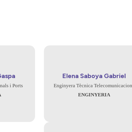
Gaspa
Elena Saboya Gabriel
als i Ports
Enginyera Tècnica Telecomunicacio
A
ENGINYERIA