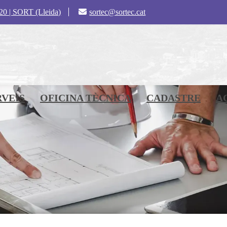
 20 | SORT (Lleida)
sortec@sortec.cat
RVEIS
OFICINA TÈCNICA
CADASTRE
A