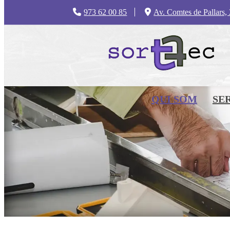
973 62 00 85
Av. Comtes de Pallars,
QUI SOM
SE