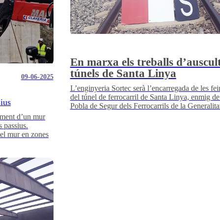
En marxa els treballs d’auscult
túnels de Santa Linya
09-06-2025
L’enginyeria Sortec serà l’encarregada de les fei
del túnel de ferrocarril de Santa Linya, enmig de 
ius
Pobla de Segur dels Ferrocarrils de la Generalita
niment d’un mur
s passius.
del mur en zones