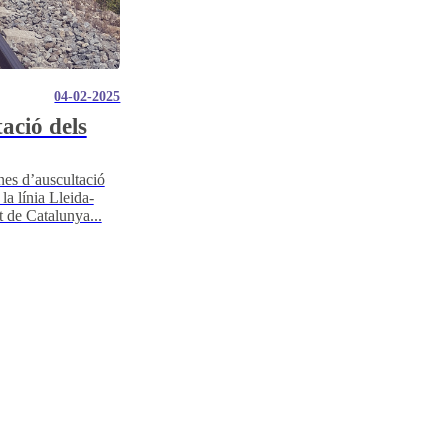
04-02-2025
ació dels
nes d’auscultació
la línia Lleida-
t de Catalunya...