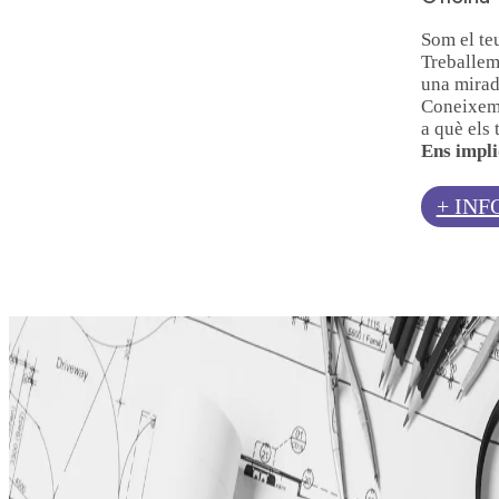
Som el te
Treballem
una mirada
Coneixem 
a què els 
Ens impli
+ INF