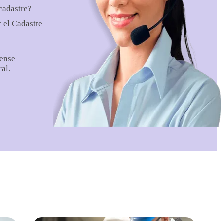
 cadastre?
r el Cadastre
sense
al.